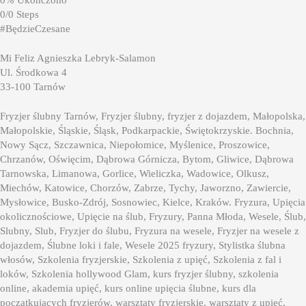
0% Ukończono
0/0 Steps
#BędzieCzesane
Mi Feliz Agnieszka Lebryk-Salamon
Ul. Środkowa 4
33-100 Tarnów
Fryzjer ślubny Tarnów, Fryzjer ślubny, fryzjer z dojazdem, Małopolska,
Małopolskie, Śląskie, Śląsk, Podkarpackie, Świętokrzyskie. Bochnia,
Nowy Sącz, Szczawnica, Niepołomice, Myślenice, Proszowice,
Chrzanów, Oświęcim, Dąbrowa Górnicza, Bytom, Gliwice, Dąbrowa
Tarnowska, Limanowa, Gorlice, Wieliczka, Wadowice, Olkusz,
Miechów, Katowice, Chorzów, Zabrze, Tychy, Jaworzno, Zawiercie,
Mysłowice, Busko-Zdrój, Sosnowiec, Kielce, Kraków. Fryzura, Upięcia
okolicznościowe, Upięcie na ślub, Fryzury, Panna Młoda, Wesele, Ślub,
Slubny, Slub, Fryzjer do ślubu, Fryzura na wesele, Fryzjer na wesele z
dojazdem, Ślubne loki i fale, Wesele 2025 fryzury, Stylistka ślubna
włosów, Szkolenia fryzjerskie, Szkolenia z upięć, Szkolenia z fal i
loków, Szkolenia hollywood Glam, kurs fryzjer ślubny, szkolenia
online, akademia upięć, kurs online upięcia ślubne, kurs dla
początkujących fryzjerów, warsztaty fryzjerskie, warsztaty z upięć.