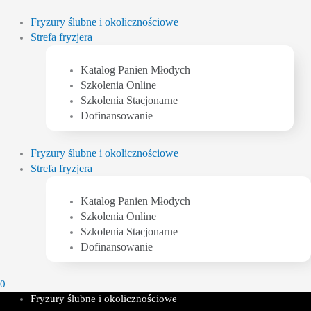
Przejdź
do
Fryzury ślubne i okolicznościowe
treści
Strefa fryzjera
Katalog Panien Młodych
Szkolenia Online
Szkolenia Stacjonarne
Dofinansowanie
Fryzury ślubne i okolicznościowe
Strefa fryzjera
Katalog Panien Młodych
Szkolenia Online
Szkolenia Stacjonarne
Dofinansowanie
0
Fryzury ślubne i okolicznościowe