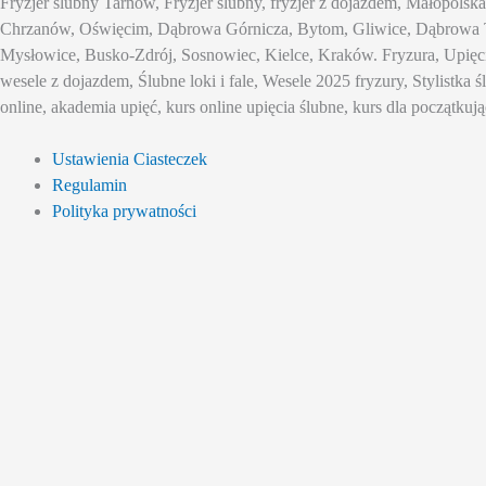
Fryzjer ślubny Tarnów, Fryzjer ślubny, fryzjer z dojazdem, Małopols
Chrzanów, Oświęcim, Dąbrowa Górnicza, Bytom, Gliwice, Dąbrowa T
Mysłowice, Busko-Zdrój, Sosnowiec, Kielce, Kraków. Fryzura, Upięcia 
wesele z dojazdem, Ślubne loki i fale, Wesele 2025 fryzury, Stylistka 
online, akademia upięć, kurs online upięcia ślubne, kurs dla początkują
Ustawienia Ciasteczek
Regulamin
Polityka prywatności