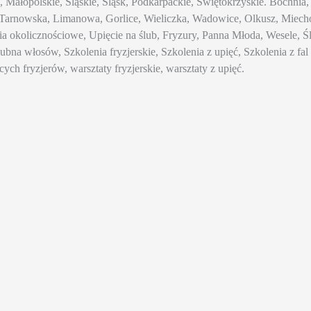
ka, Małopolskie, Śląskie, Śląsk, Podkarpackie, Świętokrzyskie. Bochn
arnowska, Limanowa, Gorlice, Wieliczka, Wadowice, Olkusz, Miechó
okolicznościowe, Upięcie na ślub, Fryzury, Panna Młoda, Wesele, Ślub
ślubna włosów, Szkolenia fryzjerskie, Szkolenia z upięć, Szkolenia z fa
cych fryzjerów, warsztaty fryzjerskie, warsztaty z upięć.