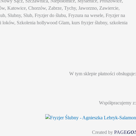
ia, Nowy Sącz, Szczawnica, Niepołomice, Myślenice, Proszowice,
w, Katowice, Chorzów, Zabrze, Tychy, Jaworzno, Zawiercie,
, Slubny, Slub, Fryzjer do ślubu, Fryzura na wesele, Fryzjer na
l i loków, Szkolenia hollywood Glam, kurs fryzjer ślubny, szkolenia
W tym sklepie płatności obsługuje:
Współpracujemy z:
Created by
PAGE
GO!