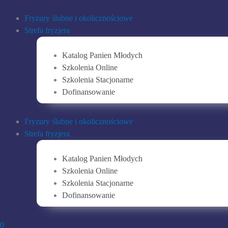
Wymagane
Wymagane
Wymagane
Przejdź
do
Fryzury ślubne i okolicznościowe
treści
Strefa fryzjera
Katalog Panien Młodych
Szkolenia Online
Szkolenia Stacjonarne
Dofinansowanie
Fryzury ślubne i okolicznościowe
Strefa fryzjera
Katalog Panien Młodych
Szkolenia Online
Szkolenia Stacjonarne
Dofinansowanie
0