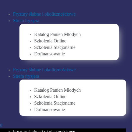
Przejdź
do
Fryzury ślubne i okolicznościowe
treści
Strefa fryzjera
Katalog Panien Młodych
Szkolenia Online
Szkolenia Stacjonarne
Dofinansowanie
Fryzury ślubne i okolicznościowe
Strefa fryzjera
Katalog Panien Młodych
Szkolenia Online
Szkolenia Stacjonarne
Dofinansowanie
0
Fryzury ślubne i okolicznościowe