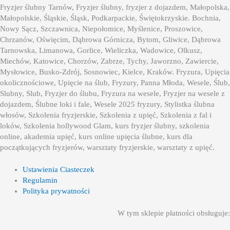
Fryzjer ślubny Tarnów, Fryzjer ślubny, fryzjer z dojazdem, Małopolska,
Małopolskie, Śląskie, Śląsk, Podkarpackie, Świętokrzyskie. Bochnia,
Nowy Sącz, Szczawnica, Niepołomice, Myślenice, Proszowice,
Chrzanów, Oświęcim, Dąbrowa Górnicza, Bytom, Gliwice, Dąbrowa
Tarnowska, Limanowa, Gorlice, Wieliczka, Wadowice, Olkusz,
Miechów, Katowice, Chorzów, Zabrze, Tychy, Jaworzno, Zawiercie,
Mysłowice, Busko-Zdrój, Sosnowiec, Kielce, Kraków. Fryzura, Upięcia
okolicznościowe, Upięcie na ślub, Fryzury, Panna Młoda, Wesele, Ślub,
Slubny, Slub, Fryzjer do ślubu, Fryzura na wesele, Fryzjer na wesele z
dojazdem, Ślubne loki i fale, Wesele 2025 fryzury, Stylistka ślubna
włosów, Szkolenia fryzjerskie, Szkolenia z upięć, Szkolenia z fal i
loków, Szkolenia hollywood Glam, kurs fryzjer ślubny, szkolenia
online, akademia upięć, kurs online upięcia ślubne, kurs dla
początkujących fryzjerów, warsztaty fryzjerskie, warsztaty z upięć.
Ustawienia Ciasteczek
Regulamin
Polityka prywatności
W tym sklepie płatności obsługuje: