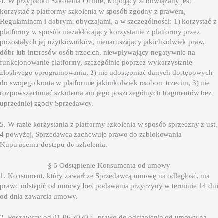
4. W przypadku Szkolenia Online, Kupujący zobowiązany jest
korzystać z platformy szkolenia w sposób zgodny z prawem,
Regulaminem i dobrymi obyczajami, a w szczególności: 1) korzystać z
platformy w sposób niezakłócający korzystanie z platformy przez
pozostałych jej użytkowników, nienaruszający jakichkolwiek praw,
dóbr lub interesów osób trzecich, niewpływający negatywnie na
funkcjonowanie platformy, szczególnie poprzez wykorzystanie
złośliwego oprogramowania, 2) nie udostępniać danych dostępowych
do swojego konta w platformie jakimkolwiek osobom trzecim, 3) nie
rozpowszechniać szkolenia ani jego poszczególnych fragmentów bez
uprzedniej zgody Sprzedawcy.
5. W razie korzystania z platformy szkolenia w sposób sprzeczny z ust.
4 powyżej, Sprzedawca zachowuje prawo do zablokowania
Kupującemu dostępu do szkolenia.
§ 6 Odstąpienie Konsumenta od umowy
1. Konsument, który zawarł ze Sprzedawcą umowę na odległość, ma
prawo odstąpić od umowy bez podawania przyczyny w terminie 14 dni
od dnia zawarcia umowy.
2. Począwszy od 01.06.2020 r., prawo do odstąpienia od umowy na