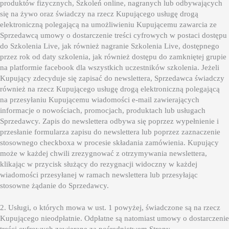
produktów fizycznych, Szkoleń online, nagranych lub odbywających
się na żywo oraz świadczy na rzecz Kupującego usługę drogą
elektroniczną polegającą na umożliwieniu Kupującemu zawarcia ze
Sprzedawcą umowy o dostarczenie treści cyfrowych w postaci dostępu
do Szkolenia Live, jak również nagranie Szkolenia Live, dostępnego
przez rok od daty szkolenia, jak również dostępu do zamkniętej grupie
na platformie facebook dla wszystkich uczestników szkolenia. Jeżeli
Kupujący zdecyduje się zapisać do newslettera, Sprzedawca świadczy
również na rzecz Kupującego usługę drogą elektroniczną polegającą
na przesyłaniu Kupującemu wiadomości e-mail zawierających
informacje o nowościach, promocjach, produktach lub usługach
Sprzedawcy. Zapis do newslettera odbywa się poprzez wypełnienie i
przesłanie formularza zapisu do newslettera lub poprzez zaznaczenie
stosownego checkboxa w procesie składania zamówienia. Kupujący
może w każdej chwili zrezygnować z otrzymywania newslettera,
klikając w przycisk służący do rezygnacji widoczny w każdej
wiadomości przesyłanej w ramach newslettera lub przesyłając
stosowne żądanie do Sprzedawcy.
2. Usługi, o których mowa w ust. 1 powyżej, świadczone są na rzecz
Kupującego nieodpłatnie. Odpłatne są natomiast umowy o dostarczenie
treści cyfrowych zawierane za pośrednictwem Strony.