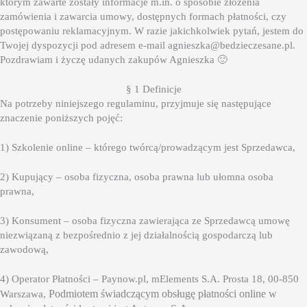
którym zawarte zostały informacje m.in. o sposobie złożenia
zamówienia i zawarcia umowy, dostępnych formach płatności, czy
postępowaniu reklamacyjnym. W razie jakichkolwiek pytań, jestem do
Twojej dyspozycji pod adresem e-mail agnieszka@bedzieczesane.pl.
Pozdrawiam i życzę udanych zakupów Agnieszka 🙂
§ 1 Definicje
Na potrzeby niniejszego regulaminu, przyjmuje się następujące
znaczenie poniższych pojęć:
1) Szkolenie online – którego twórcą/prowadzącym jest Sprzedawca,
2) Kupujący – osoba fizyczna, osoba prawna lub ułomna osoba
prawna,
3) Konsument – osoba fizyczna zawierająca ze Sprzedawcą umowę
niezwiązaną z bezpośrednio z jej działalnością gospodarczą lub
zawodową,
4) Operator Płatności – Paynow.pl, mElements S.A. Prosta 18, 00-850
Podmiotem świadczącym obsługę płatności online w
Warszawa,