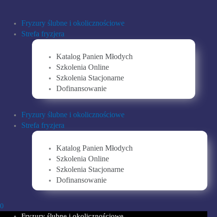
Przejdź
do
Fryzury ślubne i okolicznościowe
treści
Strefa fryzjera
Katalog Panien Młodych
Szkolenia Online
Szkolenia Stacjonarne
Dofinansowanie
Fryzury ślubne i okolicznościowe
Strefa fryzjera
Katalog Panien Młodych
Szkolenia Online
Szkolenia Stacjonarne
Dofinansowanie
0
Fryzury ślubne i okolicznościowe