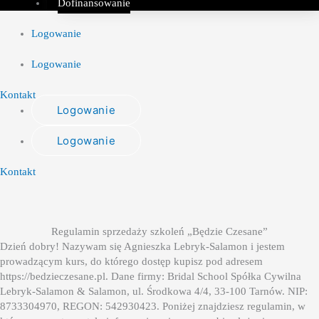
Dofinansowanie
Logowanie
Logowanie
Kontakt
Logowanie
Logowanie
Kontakt
Regulamin sprzedaży szkoleń „Będzie Czesane”
Dzień dobry! Nazywam się Agnieszka Lebryk-Salamon i jestem
prowadzącym kurs, do którego dostęp kupisz pod adresem
https://bedzieczesane.pl. Dane firmy: Bridal School Spółka Cywilna
Lebryk-Salamon & Salamon, ul. Środkowa 4/4, 33-100 Tarnów. NIP:
8733304970, REGON: 542930423.
Poniżej znajdziesz regulamin, w