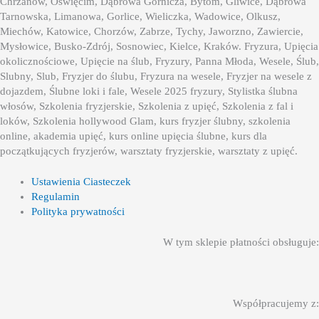
Chrzanów, Oświęcim, Dąbrowa Górnicza, Bytom, Gliwice, Dąbrowa
Tarnowska, Limanowa, Gorlice, Wieliczka, Wadowice, Olkusz,
Miechów, Katowice, Chorzów, Zabrze, Tychy, Jaworzno, Zawiercie,
Mysłowice, Busko-Zdrój, Sosnowiec, Kielce, Kraków. Fryzura, Upięcia
okolicznościowe, Upięcie na ślub, Fryzury, Panna Młoda, Wesele, Ślub,
Slubny, Slub, Fryzjer do ślubu, Fryzura na wesele, Fryzjer na wesele z
dojazdem, Ślubne loki i fale, Wesele 2025 fryzury, Stylistka ślubna
włosów, Szkolenia fryzjerskie, Szkolenia z upięć, Szkolenia z fal i
loków, Szkolenia hollywood Glam, kurs fryzjer ślubny, szkolenia
online, akademia upięć, kurs online upięcia ślubne, kurs dla
początkujących fryzjerów, warsztaty fryzjerskie, warsztaty z upięć.
Ustawienia Ciasteczek
Regulamin
Polityka prywatności
W tym sklepie płatności obsługuje:
Współpracujemy z: