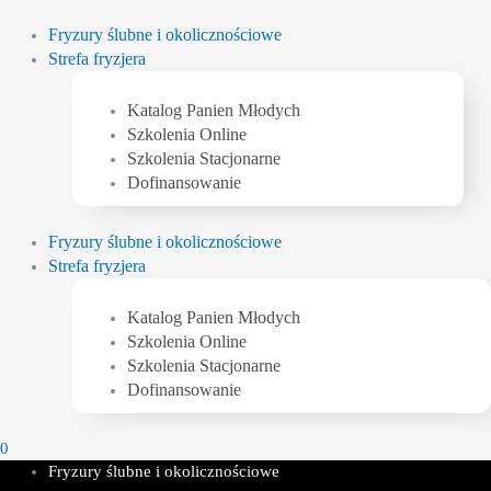
Przejdź
do
Fryzury ślubne i okolicznościowe
treści
Strefa fryzjera
Katalog Panien Młodych
Szkolenia Online
Szkolenia Stacjonarne
Dofinansowanie
Fryzury ślubne i okolicznościowe
Strefa fryzjera
Katalog Panien Młodych
Szkolenia Online
Szkolenia Stacjonarne
Dofinansowanie
0
Fryzury ślubne i okolicznościowe